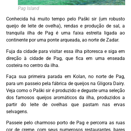
Pag Island
C
onhecida há muito tempo pelo Paški sir (um robusto
queijo de leite de ovelha), rendas e produção de sal, a
tranquila ilha de Pag é uma faixa estreita ligada ao
continente por uma ponte arqueada, ao norte de Zadar.
Fuja da cidade para visitar essa ilha pitoresca e siga em
direção à cidade de Pag, que fica em uma enseada
costeira no centro da ilha.
Faça sua primeira parada em Kolan, no norte de Pag,
para um passeio pela fábrica de queijos na Gligora Dairy.
Veja como o Paški sir é produzido e deguste uma seleção
dos famosos queijos aromáticos da ilha, produzidos a
partir do leite de ovelhas que pastam nas ervas
selvagens.
Passeie pelo charmoso porto de Pag e percorra as ruas
DESTAQUE
cor de creme, com seus numerosos restaurantes, bares