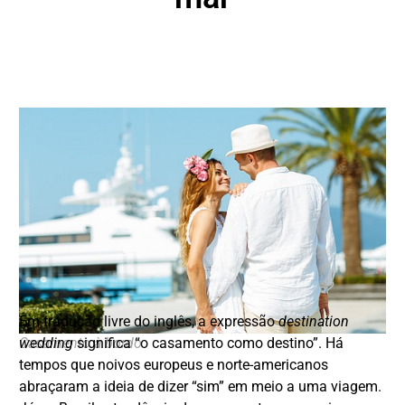
Em tradução livre do inglês, a expressão
destination
Casamento à bordo
wedding
significa “o casamento como destino”. Há
tempos que noivos europeus e norte-americanos
DESTAQUE
abraçaram a ideia de dizer “sim” em meio a uma viagem.