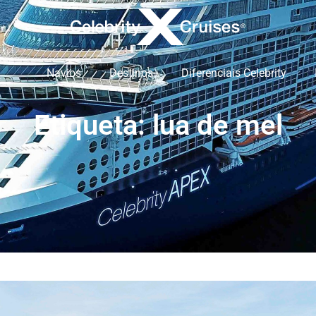
Navios
Destinos
Diferenciais Celebrity
Etiqueta: lua de mel